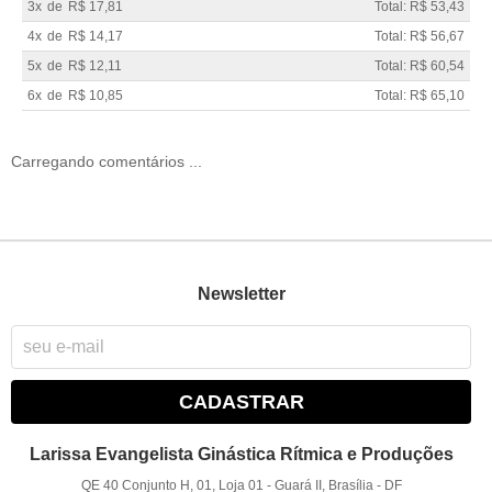
3x
de
R$ 17,81
Total: R$ 53,43
4x
de
R$ 14,17
Total: R$ 56,67
5x
de
R$ 12,11
Total: R$ 60,54
6x
de
R$ 10,85
Total: R$ 65,10
Carregando comentários ...
Newsletter
CADASTRAR
Larissa Evangelista Ginástica Rítmica e Produções
QE 40 Conjunto H, 01, Loja 01
-
Guará II, Brasília
-
DF