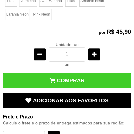
Preto
Vermelho
Azul Marinho
Lilás
Amarelo Neon
x
Laranja Neon
Pink Neon
R$ 45,90
por
Unidade: un
un
COMPRAR
ADICIONAR AOS FAVORITOS
Frete e Prazo
Calcule o frete e o prazo de entrega estimados para sua região: