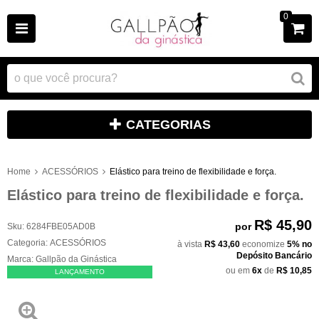
0
CATEGORIAS
Home
ACESSÓRIOS
Elástico para treino de flexibilidade e força.
Elástico para treino de flexibilidade e força.
R$ 45,90
por
Sku:
6284FBE05AD0B
Categoria:
ACESSÓRIOS
à vista
R$ 43,60
economize
5%
no
Depósito Bancário
Marca:
Gallpão da Ginástica
ou em
6x
de
R$ 10,85
LANÇAMENTO