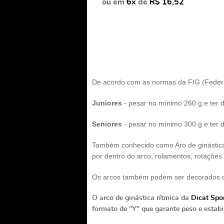
ou em
6x
de
R$ 16,52
De acordo com as normas da FIG (Federaç
Juniores
- pesar no mínimo 260 g e ter
Seniores
- pesar no mínimo 300 g e ter
Também conhecido como Aro de ginástica 
por dentro do arco, rolamentos, rotações
Os arcos também podem ser decorados co
O arco de ginástica rítmica da
Dicat Spo
formato de "Y" que garante peso e estabi