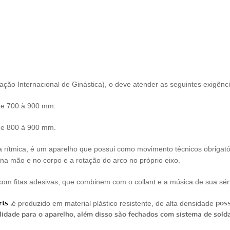
ão Internacional de Ginástica), o deve atender as seguintes exigênci
 de 700 à 900 mm.
 de 800 à 900 mm.
rítmica, é um aparelho que possui como movimento técnicos obrigatór
 na mão e no corpo e a rotação do arco no próprio eixo.
m fitas adesivas, que combinem com o collant e a música de sua sér
é produzido em material plástico resistente, de alta densidade
rts
,
poss
lidade para o aparelho, além disso são fechados com sistema de solda