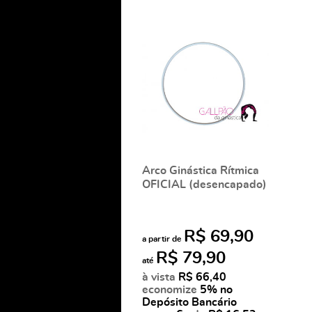
Arco Ginástica Rítmica
OFICIAL (desencapado)
R$ 69,90
a partir de
R$ 79,90
até
à vista
R$ 66,40
economize
5%
no
Depósito Bancário