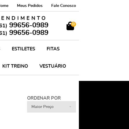
Home
Meus Pedidos
Fale Conosco
TENDIMENTO
99656-0989
0
61)
99656-0989
61)
S
ESTILETES
FITAS
KIT TREINO
VESTUÁRIO
ORDENAR POR
Maior Preço