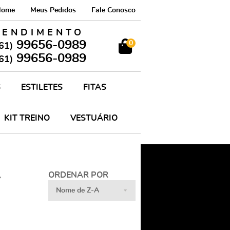
Home
Meus Pedidos
Fale Conosco
TENDIMENTO
99656-0989
0
61)
99656-0989
61)
S
ESTILETES
FITAS
KIT TREINO
VESTUÁRIO
A
ORDENAR POR
Nome de Z-A