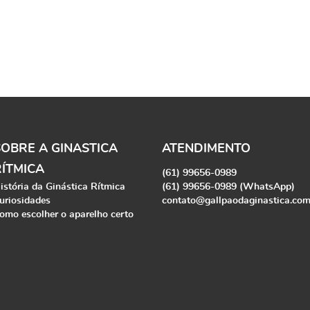
SOBRE A GINASTICA
ATENDIMENTO
RÍTMICA
(61)
99656-0989
istória da Ginástica Rítmica
(61)
99656-0989
(WhatsApp)
uriosidades
contato@gallpaodaginastica.co
omo escolher o aparelho certo