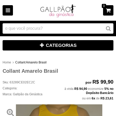
0
CATEGORIAS
Home
Collant Amarelo Brasil
Collant Amarelo Brasil
R$ 99,90
por
Sku:
63289CE02EC2C
Categoria:
à vista
R$ 94,90
economize
5%
no
Depósito Bancário
Marca:
Gallpão da Ginástica
ou em
6x
de
R$ 23,61