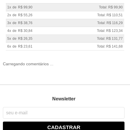
1x
de
R$ 99,90
Total: R$ 99,90
2x
de
R$ 55,26
Total: R$ 110,51
3x
de
R$ 38,76
Total: R$ 116,29
4x
de
R$ 30,84
Total: R$ 123,34
5x
de
R$ 26,35
Total: R$ 131,77
6x
de
R$ 23,61
Total: R$ 141,68
Carregando comentários ...
Newsletter
CADASTRAR